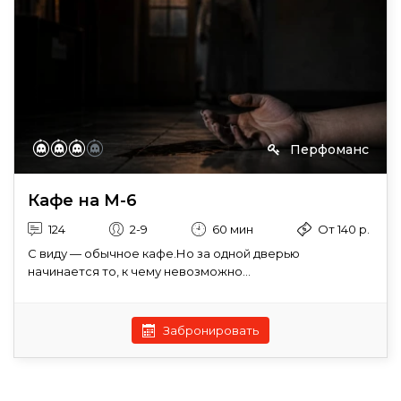
Перфоманс
Кафе на М-6
124
2-9
60 мин
От 140 р.
С виду — обычное кафе.Но за одной дверью
начинается то, к чему невозможно...
Забронировать