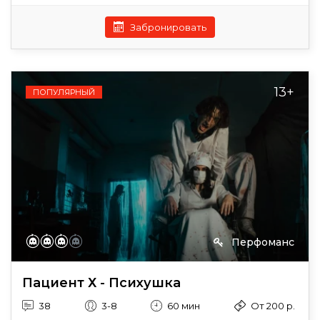
Забронировать
13+
ПОПУЛЯРНЫЙ
Перфоманс
Пациент Х - Психушка
38
3-8
60 мин
От 200 р.