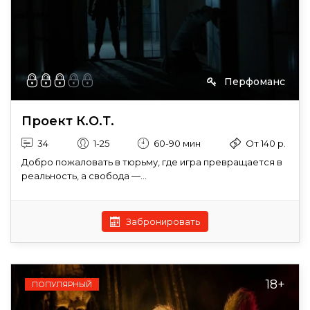
Перфоманс
Проект К.О.Т.
34
1-25
60-90 мин
От 140 р.
Добро пожаловать в тюрьму, где игра превращается в
реальность, а свобода —...
Забронировать
18+
ПОПУЛЯРНЫЙ