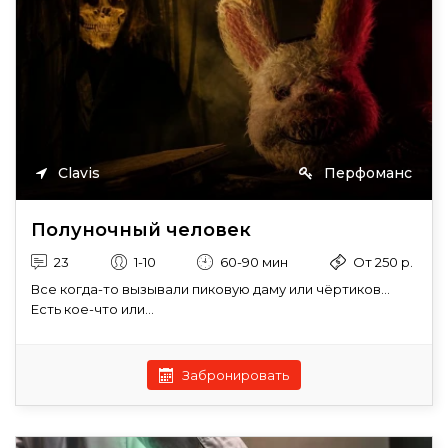
Clavis
Перфоманс
Полуночный человек
23
1-10
60-90 мин
От 250 р.
Все когда-то вызывали пиковую даму или чёртиков...
Есть кое-что или...
Забронировать