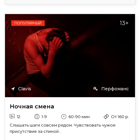
13+
ПОПУЛЯРНЫЙ
Clavis
Перфоманс
Ночная смена
12
1-9
60-90 мин
От 160 р.
Слышать шаги совсем рядом. Чувствовать чужое
присутствие за спиной...