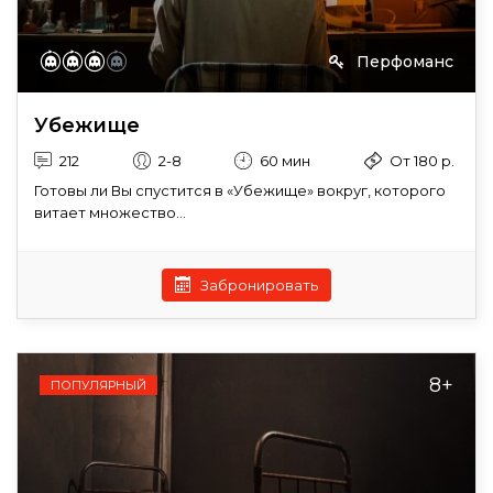
Перфоманс
Убежище
212
2-8
60 мин
От 180 р.
Готовы ли Вы спустится в «Убежище» вокруг, которого
витает множество...
Забронировать
8+
ПОПУЛЯРНЫЙ