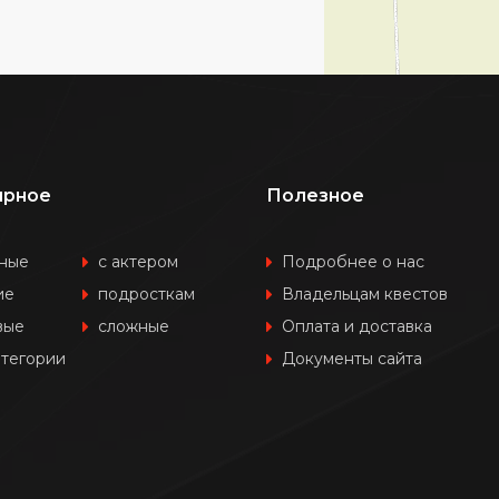
ярное
Полезное
ные
с актером
Подробнее о нас
ие
подросткам
Владельцам квестов
вые
сложные
Оплата и доставка
атегории
Документы сайта