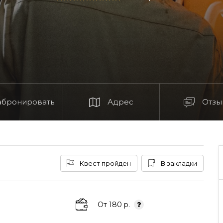
абронировать
Адрес
Отзы
Квест пройден
В закладки
От 180 р.