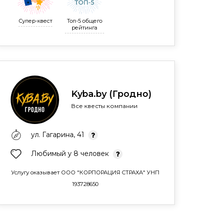
Супер-квест
Топ-5 общего
рейтинга
Kyba.by (Гродно)
Все квесты компании
ул. Гагарина, 41
Любимый у 8 человек
Услугу оказывает ООО "КОРПОРАЦИЯ СТРАХА" УНП
193728650