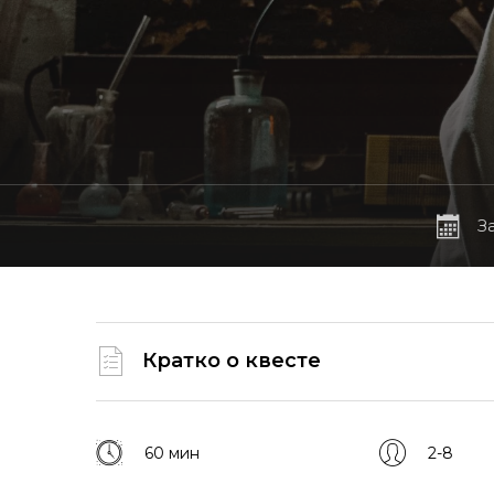
З
Кратко о квесте
60 мин
2-8