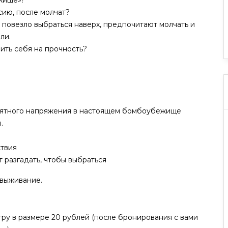
ежище»?
сию, после молчат?
му повезло выбраться наверх, предпочитают молчать и
ли.
ить себя на прочность?
роятного напряжения в настоящем бомбоубежище
.
твия
 разгадать, чтобы выбраться
 выживание.
гру в размере 20 рублей (после бронирования с вами