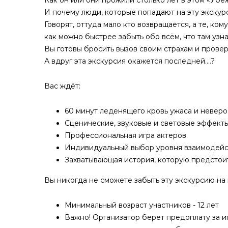
Как он или они прожили столько лет в этом «Уб
И почему люди, которые попадают на эту экскур
Говорят, оттуда мало кто возвращается, а те, ко
как можно быстрее забыть обо всём, что там узна
Вы готовы бросить вызов своим страхам и провер
А вдруг эта экскурсия окажется последней....?
Вас ждёт:
60 минут леденящего кровь ужаса и неве
Сценические, звуковые и световые эффекты
Профессиональная игра актеров.
Индивидуальный выбор уровня взаимодейс
Захватывающая история, которую предстоит
Вы никогда не сможете забыть эту экскурсию на
Минимальный возраст участников - 12 лет
Важно! Организатор берет предоплату за и