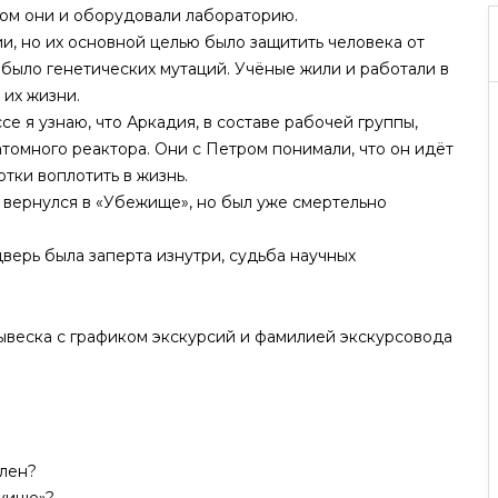
ром они и оборудовали лабораторию.
, но их основной целью было защитить человека от
было генетических мутаций. Учёные жили и работали в
их жизни.
се я узнаю, что Аркадия, в составе рабочей группы,
томного реактора. Они с Петром понимали, что он идёт
отки воплотить в жизнь.
 вернулся в «Убежище», но был уже смертельно
дверь была заперта изнутри, судьба научных
вывеска с графиком экскурсий и фамилией экскурсовода
олен?