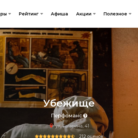
гры
Рейтинг
Афиша
Акции
Полезное
Убежище
Перфоманс
ул. Гагарина, 41
212 оценок