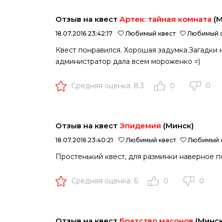
Отзыв на квест
Артек: тайная комната
(М
18.07.2016 23:42:17
Любимый квест
Любимый о
Квест понравился. Хорошая задумка.Загадки 
администратор дала всем мороженко =)
Средняя оценка: 8.3
0
0
Отзыв на квест
Эпидемия
(Минск)
18.07.2016 23:40:21
Любимый квест
Любимый 
Простенький квест, для разминки наверное 
Средняя оценка: 6
0
0
Отзыв на квест
Братство масонов
(Минск