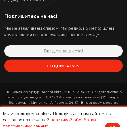
Подпишитесь на нас!
Мы не заваливаем спамом! Мы редко, но метко шлём
крутые акции и предложения в вашем городе.
ПОДПИСАТЬСЯ
ИП Семёнов Артур Валерьевич, УНП 192304226, Свидетельство о
регистрации выдано 14.07.2014 Мингорисполкомом | Юр.адрес:
Беларусь, г. Минск, ул. А. Гаруна, 24-67 | В торговом реестре
зарегистрирован 26.01.2017 за номером 365820 | Режим работы:
ежедневно с 10:00 до 19:00 (приём заказов онлайн -
Мы используем cookies. Пользуясь нашим сайтом, вы
круглосуточно)
соглашаетесь с нашей
политикой обработки
персональных данных
.