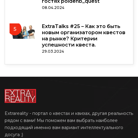
гостях poldenb_quest
08.04.2024
ExtraTalks #25 – Как это быть
5
новым организатором квестов
на рынке? Критерии
успешности квеста.
29.03.2024
Extrareality - портал о квестах и квизах, другая реальность
рядом с вами! Мы поможем вам выбрать наиболее
подходящий именно вам вариант интеллектуального
досуга ;)