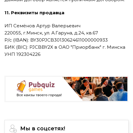
11. Реквизиты продавца
ИП Семёнов Артур Валерьевич
220055, г.Минск, ул. А.Гаруна, д.24, кв.67
Р/с (IBAN): BY30PJCB30130624611000000933
БИК (BIC): PJCBBY2X в ОАО "Приорбанк" г. Минска
УНП 192304226
Мы в соцсетях!